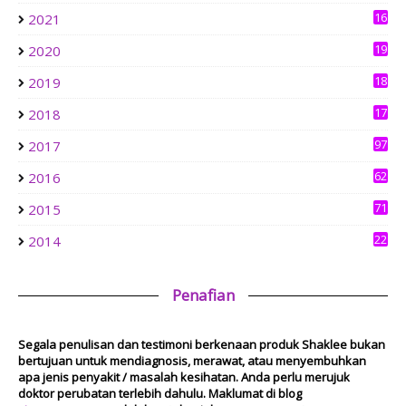
Le Chouchou Café Kepong: Pork-Free Cakes, Pastries &
Brunch in Bandar Sri Menjalara
16
2021
4
6 days ago
19
2020
0
aziankhalil.com
18
2019
Mesyuarat Badan Kebajikan Sekolah Agama dan Penyampaian
3
Hadiah
17
2018
1 week ago
6
Show All
97
2017
62
2016
71
2015
22
2014
Penafian
Segala penulisan dan testimoni berkenaan produk Shaklee bukan
bertujuan untuk mendiagnosis, merawat, atau menyembuhkan
apa jenis penyakit / masalah kesihatan. Anda perlu merujuk
doktor perubatan terlebih dahulu. Maklumat di blog