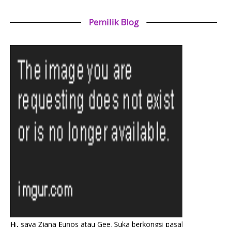
Pemilik Blog
Hi, saya Ziana Eunos atau Gee. Suka berkongsi pasal