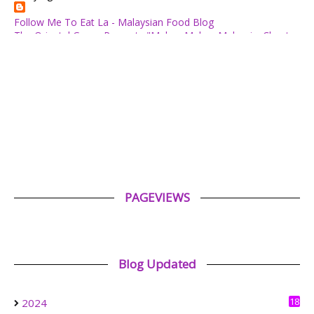
Follow Me To Eat La - Malaysian Food Blog
The Oriental Group Presents "Makan Makan Malaysia: Chapter
1": An 8-Course Fine Cantonese Heritage Feast for August
2026
1 day ago
✿ Life Is Beautiful ✿
Tiffin for today ++
1 day ago
ABAM KIE : The Man of The House
Nafkah Anak: Tanggungjawab Yang Tidak Pernah Terputus
1 day ago
PAGEVIEWS
Tiara Saphire
Drama Bulan Henti Bicara (Astro Ria)
4 days ago
Blog Updated
Aerill.com™ | Lifestyle
Review Filem : Spider-Man: Brand New Day (2026)
1 week ago
18
2024