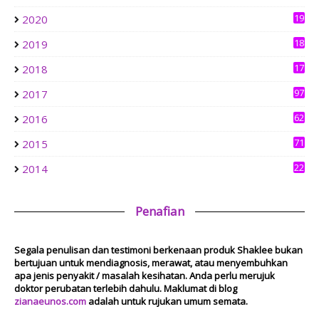
Brunch in Bandar Sri Menjalara
4
1 week ago
19
2020
0
18
2019
aziankhalil.com
3
Mesyuarat Badan Kebajikan Sekolah Agama dan Penyampaian
17
2018
Hadiah
6
1 week ago
97
2017
Show All
62
2016
71
2015
22
2014
Penafian
Segala penulisan dan testimoni berkenaan produk Shaklee bukan
bertujuan untuk mendiagnosis, merawat, atau menyembuhkan
apa jenis penyakit / masalah kesihatan. Anda perlu merujuk
doktor perubatan terlebih dahulu. Maklumat di blog
zianaeunos.com
adalah untuk rujukan umum semata.