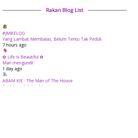
Rakan Blog List
#JMBELOG
Yang Lambat Membalas, Belum Tentu Tak Peduli
7 hours ago
✿ Life Is Beautiful ✿
Mari mengundi!
1 day ago
ABAM KIE : The Man of The House
Apabila sudah tua kita tenang saja...
1 day ago
Mia Liana
Wordless Wednesday 710 : Minuman Sarang Burung Dengan
Madu
1 day ago
Tiara Saphire