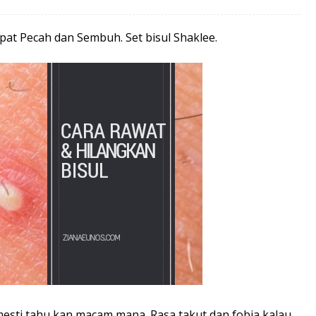
at Pecah dan Sembuh. Set bisul Shaklee.
mesti tahu kan macam mana. Rasa takut dan fobia kalau