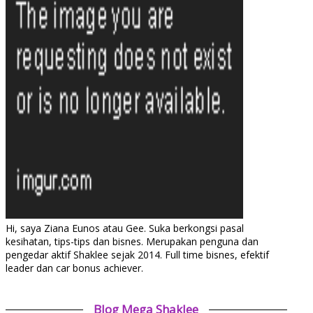
Hi, saya Ziana Eunos atau Gee. Suka berkongsi pasal
kesihatan, tips-tips dan bisnes. Merupakan penguna dan
pengedar aktif Shaklee sejak 2014. Full time bisnes, efektif
leader dan car bonus achiever.
Blog Mega Shaklee