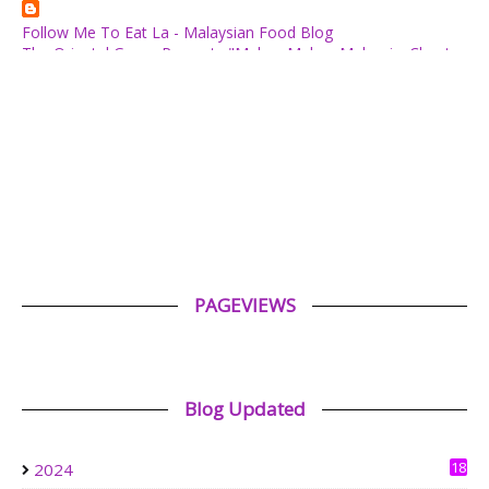
Follow Me To Eat La - Malaysian Food Blog
The Oriental Group Presents "Makan Makan Malaysia: Chapter
1": An 8-Course Fine Cantonese Heritage Feast for August
2026
2 days ago
✿ Life Is Beautiful ✿
Tiffin for today ++
2 days ago
ABAM KIE : The Man of The House
Nafkah Anak: Tanggungjawab Yang Tidak Pernah Terputus
2 days ago
PAGEVIEWS
Tiara Saphire
Drama Bulan Henti Bicara (Astro Ria)
4 days ago
Blog Updated
Aerill.com™ | Lifestyle
Review Filem : Spider-Man: Brand New Day (2026)
1 week ago
18
2024