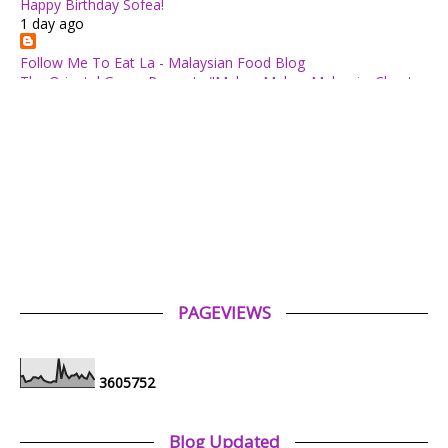
Happy Birthday Sofea!
1 day ago
Follow Me To Eat La - Malaysian Food Blog
The Oriental Group Presents "Makan Makan Malaysia: Chapter
1": An 8-Course Fine Cantonese Heritage Feast for August
2026
1 day ago
✿ Life Is Beautiful ✿
Tiffin for today ++
1 day ago
ABAM KIE : The Man of The House
Nafkah Anak: Tanggungjawab Yang Tidak Pernah Terputus
1 day ago
PAGEVIEWS
Tiara Saphire
Drama Bulan Henti Bicara (Astro Ria)
4 days ago
3
6
0
5
7
5
2
Aerill.com™ | Lifestyle
Review Filem : Spider-Man: Brand New Day (2026)
Blog Updated
1 week ago