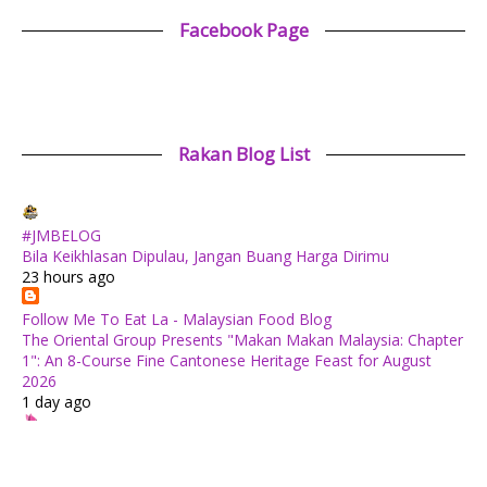
Facebook Page
Rakan Blog List
#JMBELOG
Bila Keikhlasan Dipulau, Jangan Buang Harga Dirimu
23 hours ago
Follow Me To Eat La - Malaysian Food Blog
The Oriental Group Presents "Makan Makan Malaysia: Chapter
1": An 8-Course Fine Cantonese Heritage Feast for August
2026
1 day ago
✿ Life Is Beautiful ✿
Tiffin for today ++
1 day ago