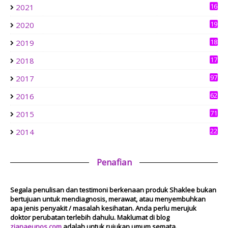
BUKAN MI KUNING TAPI MI LAKSA GORENG
16
2021
4
1 week ago
19
2020
0
aziankhalil.com
18
2019
Mesyuarat Badan Kebajikan Sekolah Agama dan Penyampaian
3
Hadiah
17
2018
1 week ago
6
Show All
97
2017
62
2016
71
2015
22
2014
Penafian
Segala penulisan dan testimoni berkenaan produk Shaklee bukan
bertujuan untuk mendiagnosis, merawat, atau menyembuhkan
apa jenis penyakit / masalah kesihatan. Anda perlu merujuk
doktor perubatan terlebih dahulu. Maklumat di blog
zianaeunos.com
adalah untuk rujukan umum semata.