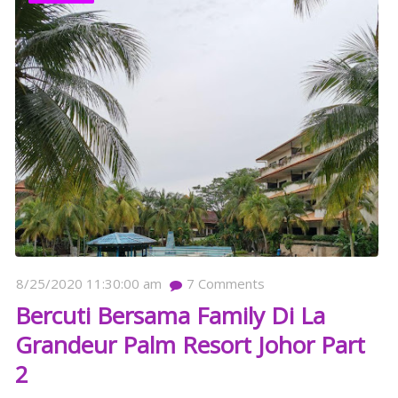
8/25/2020 11:30:00 am
7
Comments
Bercuti Bersama Family Di La
Grandeur Palm Resort Johor Part
2