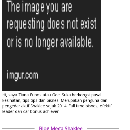
Hi, saya Ziana Eunos atau Gee. Suka berkongsi pasal
kesihatan, tips-tips dan bisnes. Merupakan penguna dan
pengedar aktif Shaklee sejak 2014. Full time bisnes, efektif
leader dan car bonus achiever.
Blog Mega Shaklee