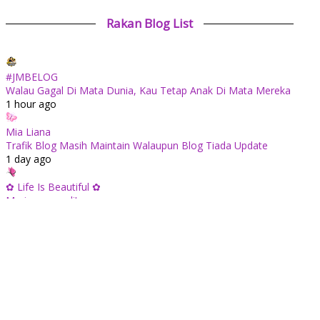
Rakan Blog List
#JMBELOG
Walau Gagal Di Mata Dunia, Kau Tetap Anak Di Mata Mereka
1 hour ago
Mia Liana
Trafik Blog Masih Maintain Walaupun Blog Tiada Update
1 day ago
✿ Life Is Beautiful ✿
Mari mengundi!
1 day ago
ABAM KIE : The Man of The House
Apabila sudah tua kita tenang saja...
2 days ago
Tiara Saphire
Drama Bulan Henti Bicara (Astro Ria)