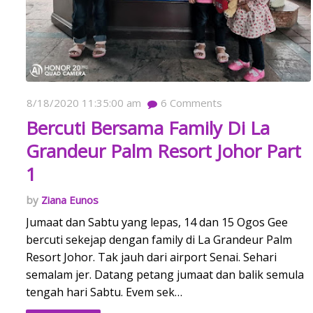
8/18/2020 11:35:00 am
6
Comments
Bercuti Bersama Family Di La
Grandeur Palm Resort Johor Part
1
Ziana Eunos
Jumaat dan Sabtu yang lepas, 14 dan 15 Ogos Gee
bercuti sekejap dengan family di La Grandeur Palm
Resort Johor. Tak jauh dari airport Senai. Sehari
semalam jer. Datang petang jumaat dan balik semula
tengah hari Sabtu. Evem sek…