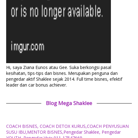
Hi, saya Ziana Eunos atau Gee. Suka berkongsi pasal
kesihatan, tips-tips dan bisnes. Merupakan penguna dan
pengedar aktif Shaklee sejak 2014. Full time bisnes, efektif
leader dan car bonus achiever.
Blog Mega Shaklee
COACH BISNES, COACH DETOX KURUS,COACH PENYUSUAN
SUSU IBU,MENTOR BISNES,Pengedar Shaklee, Pengedar
YOUTH, Pengedar Vivix,011-17547669