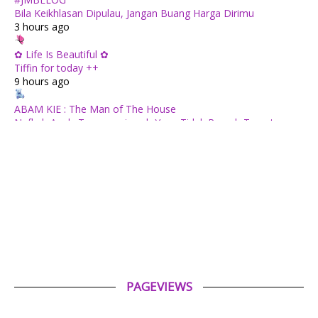
Bila Keikhlasan Dipulau, Jangan Buang Harga Dirimu
3 hours ago
✿ Life Is Beautiful ✿
Tiffin for today ++
9 hours ago
ABAM KIE : The Man of The House
Nafkah Anak: Tanggungjawab Yang Tidak Pernah Terputus
9 hours ago
Mia Liana
Trafik Blog Masih Maintain Walaupun Blog Tiada Update
1 day ago
Tiara Saphire
Drama Bulan Henti Bicara (Astro Ria)
2 days ago
Aerill.com™ | Lifestyle
PAGEVIEWS
Review Filem : Spider-Man: Brand New Day (2026)
6 days ago