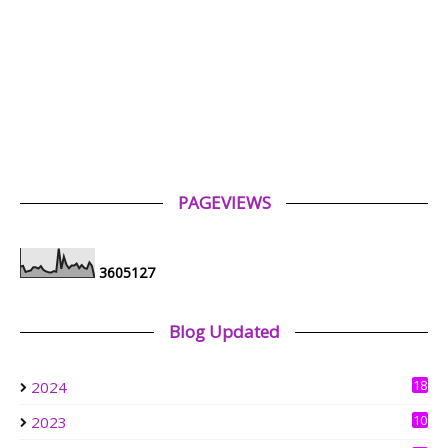
Tiffin for today ++
23 hours ago
ABAM KIE : The Man of The House
Nafkah Anak: Tanggungjawab Yang Tidak Pernah Terputus
1 day ago
Mia Liana
Trafik Blog Masih Maintain Walaupun Blog Tiada Update
1 day ago
PAGEVIEWS
Tiara Saphire
Drama Bulan Henti Bicara (Astro Ria)
3 days ago
3
6
0
5
1
2
7
Aerill.com™ | Lifestyle
Review Filem : Spider-Man: Brand New Day (2026)
Blog Updated
6 days ago
Nazfea Solehah's Diary
18
2024
Alhamdulillah, PV makin naik!
6 days ago
10
2023
7