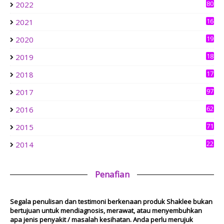
//Perdu Cinta - Lifestyle Personal Blog. Landasannya Jelas
80
2022
Matlamatnya Tulus. Hidup ini BerTUHAN.
BUKAN MI KUNING TAPI MI LAKSA GORENG
16
2021
4
1 week ago
19
2020
0
aziankhalil.com
18
2019
Mesyuarat Badan Kebajikan Sekolah Agama dan Penyampaian
3
Hadiah
17
2018
1 week ago
6
Show All
97
2017
62
2016
71
2015
22
2014
Penafian
Segala penulisan dan testimoni berkenaan produk Shaklee bukan
bertujuan untuk mendiagnosis, merawat, atau menyembuhkan
apa jenis penyakit / masalah kesihatan. Anda perlu merujuk