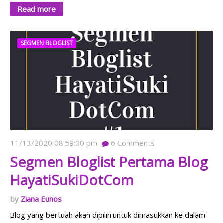
Read more
SEGMEN BLOGLIST
11/13/2020 08:59:00 pm
6
Comments
Segmen Bloglist Pertama Blog
HayatiSukiDotCom
Ziana Eunos
Blog yang bertuah akan dipilih untuk dimasukkan ke dalam