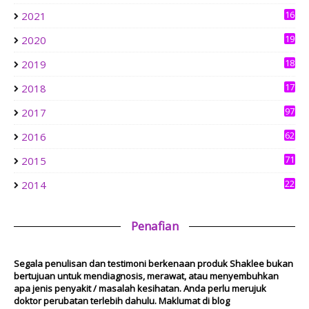
Brunch in Bandar Sri Menjalara
6 days ago
16
2021
4
19
2020
aziankhalil.com
0
Mesyuarat Badan Kebajikan Sekolah Agama dan Penyampaian
18
2019
Hadiah
3
1 week ago
17
2018
Show All
6
97
2017
62
2016
71
2015
22
2014
Penafian
Segala penulisan dan testimoni berkenaan produk Shaklee bukan
bertujuan untuk mendiagnosis, merawat, atau menyembuhkan
apa jenis penyakit / masalah kesihatan. Anda perlu merujuk
doktor perubatan terlebih dahulu. Maklumat di blog