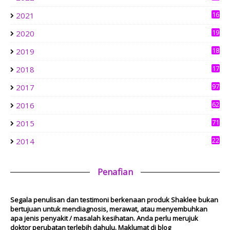
Matlamatnya Tulus. Hidup ini BerTUHAN.
BUKAN MI KUNING TAPI MI LAKSA GORENG
16
2021
4
1 week ago
19
2020
0
aziankhalil.com
18
2019
Mesyuarat Badan Kebajikan Sekolah Agama dan Penyampaian
3
Hadiah
17
2018
1 week ago
6
Show All
97
2017
62
2016
71
2015
22
2014
Penafian
Segala penulisan dan testimoni berkenaan produk Shaklee bukan
bertujuan untuk mendiagnosis, merawat, atau menyembuhkan
apa jenis penyakit / masalah kesihatan. Anda perlu merujuk
doktor perubatan terlebih dahulu. Maklumat di blog