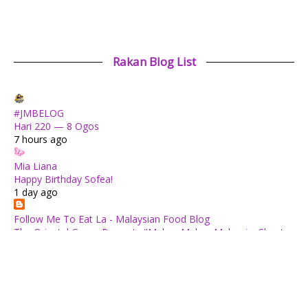
Rakan Blog List
#JMBELOG
Hari 220 — 8 Ogos
7 hours ago
Mia Liana
Happy Birthday Sofea!
1 day ago
Follow Me To Eat La - Malaysian Food Blog
The Oriental Group Presents "Makan Makan Malaysia: Chapter
1": An 8-Course Fine Cantonese Heritage Feast for August
2026
1 day ago
✿ Life Is Beautiful ✿