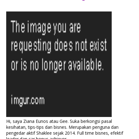
Hi, saya Ziana Eunos atau Gee. Suka berkongsi pasal
kesihatan, tips-tips dan bisnes. Merupakan penguna dan
pengedar aktif Shaklee sejak 2014. Full time bisnes, efektif
leader dan car bonus achiever.