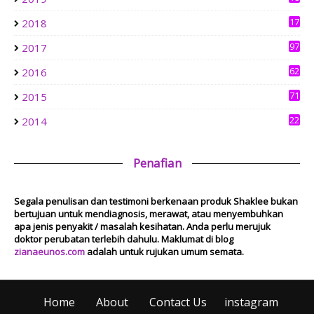
3
aziankhalil.com
17
2018
Mesyuarat Badan Kebajikan Sekolah Agama dan Penyampaian
6
Hadiah
97
2017
1 week ago
Show All
62
2016
71
2015
22
2014
Penafian
Segala penulisan dan testimoni berkenaan produk Shaklee bukan
bertujuan untuk mendiagnosis, merawat, atau menyembuhkan
apa jenis penyakit / masalah kesihatan. Anda perlu merujuk
doktor perubatan terlebih dahulu. Maklumat di blog
zianaeunos.com
adalah untuk rujukan umum semata.
Home
About
Contact Us
instagram