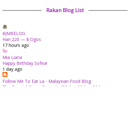
Rakan Blog List
#JMBELOG
Hari 220 — 8 Ogos
17 hours ago
Mia Liana
Happy Birthday Sofea!
1 day ago
Follow Me To Eat La - Malaysian Food Blog
The Oriental Group Presents "Makan Makan Malaysia:
Chapter 1": An 8-Course Fine Cantonese Heritage Feast for
August 2026
2 days ago
✿ Life Is Beautiful ✿
Tiffin for today ++
2 days ago