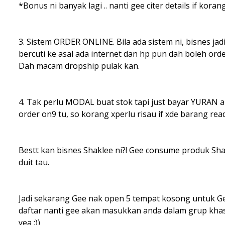
*Bonus ni banyak lagi .. nanti gee citer details if kora
3. Sistem ORDER ONLINE. Bila ada sistem ni, bisnes ja
bercuti ke asal ada internet dan hp pun dah boleh or
Dah macam dropship pulak kan.
4. Tak perlu MODAL buat stok tapi just bayar YURAN a
order on9 tu, so korang xperlu risau if xde barang rea
Bestt kan bisnes Shaklee ni?! Gee consume produk Sha
duit tau.
Jadi sekarang Gee nak open 5 tempat kosong untuk Ge
daftar nanti gee akan masukkan anda dalam grup khas
yea ;))