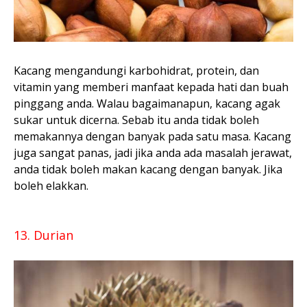
Kacang mengandungi karbohidrat, protein, dan
vitamin yang memberi manfaat kepada hati dan buah
pinggang anda. Walau bagaimanapun, kacang agak
sukar untuk dicerna. Sebab itu anda tidak boleh
memakannya dengan banyak pada satu masa. Kacang
juga sangat panas, jadi jika anda ada masalah jerawat,
anda tidak boleh makan kacang dengan banyak. Jika
boleh elakkan.
13. Durian