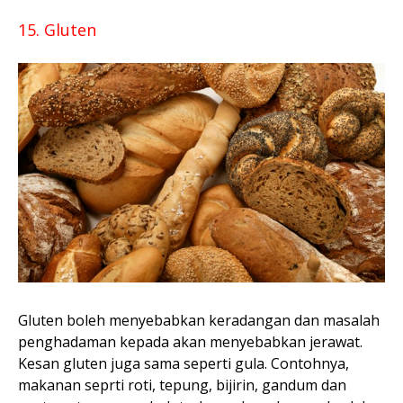
15. Gluten
Gluten boleh menyebabkan keradangan dan masalah
penghadaman kepada akan menyebabkan jerawat.
Kesan gluten juga sama seperti gula. Contohnya,
makanan seprti roti, tepung, bijirin, gandum dan