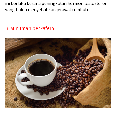
ini berlaku kerana peningkatan hormon testosteron
yang boleh menyebabkan jerawat tumbuh.
3. Minuman berkafein