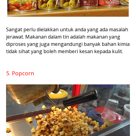
Sangat perlu dielakkan untuk anda yang ada masalah
jerawat. Makanan dalam tin adalah makanan yang
diproses yang juga mengandungi banyak bahan kimia
tidak sihat yang boleh memberi kesan kepada kulit.
5. Popcorn