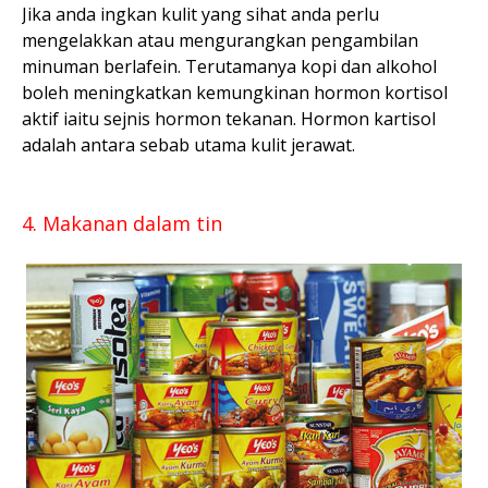
Jika anda ingkan kulit yang sihat anda perlu
mengelakkan atau mengurangkan pengambilan
minuman berlafein. Terutamanya kopi dan alkohol
boleh meningkatkan kemungkinan hormon kortisol
aktif iaitu sejnis hormon tekanan. Hormon kartisol
adalah antara sebab utama kulit jerawat.
4. Makanan dalam tin