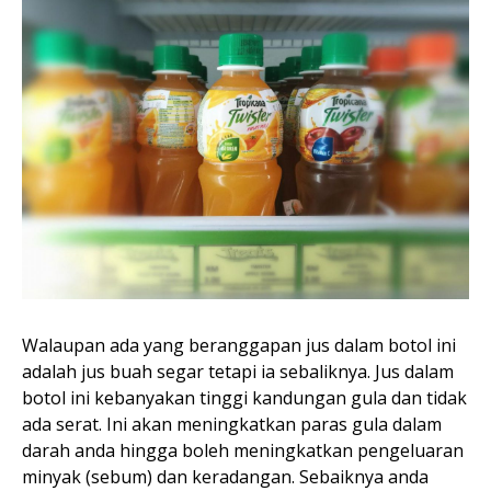
Walaupan ada yang beranggapan jus dalam botol ini
adalah jus buah segar tetapi ia sebaliknya. Jus dalam
botol ini kebanyakan tinggi kandungan gula dan tidak
ada serat. Ini akan meningkatkan paras gula dalam
darah anda hingga boleh meningkatkan pengeluaran
minyak (sebum) dan keradangan. Sebaiknya anda