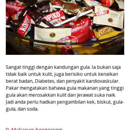
Sangat tinggi dengan kandungan gula. Ia bukan saja
tidak baik untuk kulit, juga berisiko untuk kenaikan
berat badan, Diabetes, dan penyakit kardiovaskular.
Pakar mengatakan bahawa gula makanan yang tinggi
gula akan merosakkan kulit dan jerawat suka naik.
Jadi anda perlu hadkan pengambilan kek, biskut, gula-
gula, dan soda.
9. Makanan bergoreng