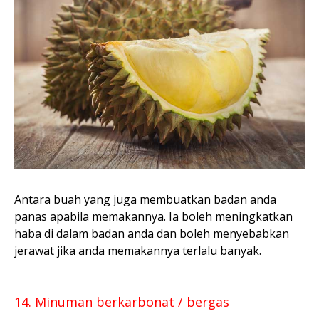
Antara buah yang juga membuatkan badan anda
panas apabila memakannya. Ia boleh meningkatkan
haba di dalam badan anda dan boleh menyebabkan
jerawat jika anda memakannya terlalu banyak.
14. Minuman berkarbonat / bergas