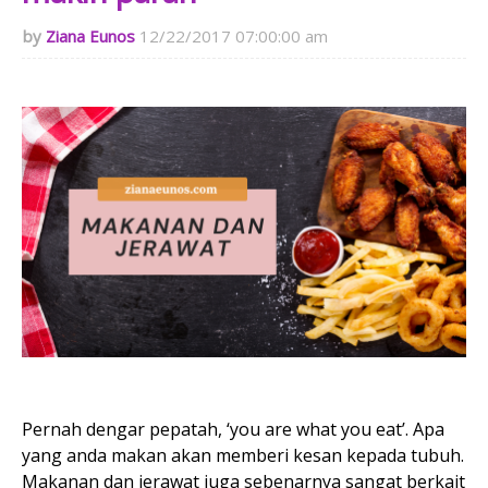
Ziana Eunos
12/22/2017 07:00:00 am
Pernah dengar pepatah, ‘you are what you eat’. Apa
yang anda makan akan memberi kesan kepada tubuh.
Makanan dan jerawat juga sebenarnya sangat berkait