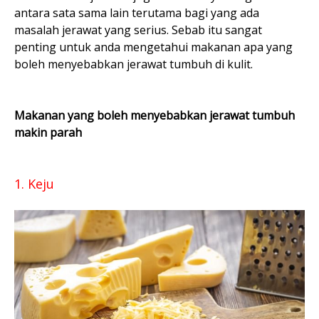
antara sata sama lain terutama bagi yang ada
masalah jerawat yang serius. Sebab itu sangat
penting untuk anda mengetahui makanan apa yang
boleh menyebabkan jerawat tumbuh di kulit.
Makanan yang boleh menyebabkan jerawat tumbuh
makin parah
1. Keju