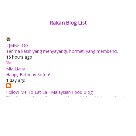
Rakan Blog List
#JMBELOG
Terima kasih yang menyayangi, hormati yang membenci.
15 hours ago
Mia Liana
Happy Birthday Sofea!
1 day ago
Follow Me To Eat La - Malaysian Food Blog
The Oriental Group Presents "Makan Makan Malaysia: Chapter
1": An 8-Course Fine Cantonese Heritage Feast for August
2026
1 day ago
✿ Life Is Beautiful ✿
Tiffin for today ++