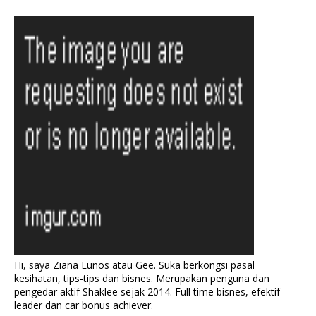
Hi, saya Ziana Eunos atau Gee. Suka berkongsi pasal
kesihatan, tips-tips dan bisnes. Merupakan penguna dan
pengedar aktif Shaklee sejak 2014. Full time bisnes, efektif
leader dan car bonus achiever.