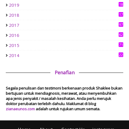
aziankhalil.com
18
2019
Mesyuarat Badan Kebajikan Sekolah Agama dan Penyampaian
3
Hadiah
17
2018
1 week ago
6
Show All
97
2017
62
2016
71
2015
22
2014
Penafian
Segala penulisan dan testimoni berkenaan produk Shaklee bukan
bertujuan untuk mendiagnosis, merawat, atau menyembuhkan
apa jenis penyakit / masalah kesihatan. Anda perlu merujuk
doktor perubatan terlebih dahulu. Maklumat di blog
zianaeunos.com
adalah untuk rujukan umum semata.