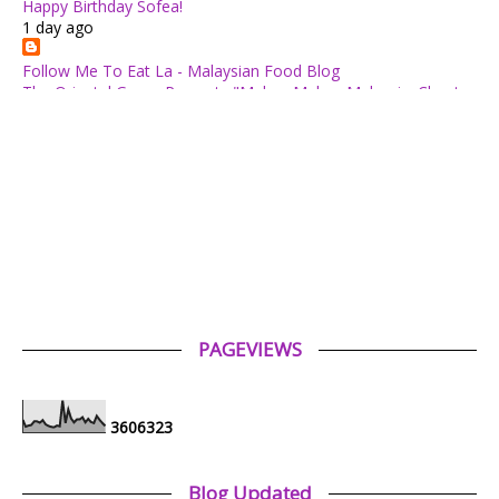
Happy Birthday Sofea!
1 day ago
Follow Me To Eat La - Malaysian Food Blog
The Oriental Group Presents "Makan Makan Malaysia: Chapter
1": An 8-Course Fine Cantonese Heritage Feast for August
2026
2 days ago
✿ Life Is Beautiful ✿
Tiffin for today ++
2 days ago
ABAM KIE : The Man of The House
Nafkah Anak: Tanggungjawab Yang Tidak Pernah Terputus
2 days ago
PAGEVIEWS
Tiara Saphire
Drama Bulan Henti Bicara (Astro Ria)
5 days ago
3
6
0
6
3
2
3
Aerill.com™ | Lifestyle
Review Filem : Spider-Man: Brand New Day (2026)
Blog Updated
1 week ago