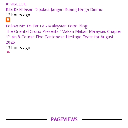
#JMBELOG
Bila Keikhlasan Dipulau, Jangan Buang Harga Dirimu
12 hours ago
Follow Me To Eat La - Malaysian Food Blog
The Oriental Group Presents "Makan Makan Malaysia: Chapter
1": An 8-Course Fine Cantonese Heritage Feast for August
2026
13 hours ago
✿ Life Is Beautiful ✿
Tiffin for today ++
19 hours ago
ABAM KIE : The Man of The House
Nafkah Anak: Tanggungjawab Yang Tidak Pernah Terputus
19 hours ago
Mia Liana
Trafik Blog Masih Maintain Walaupun Blog Tiada Update
1 day ago
PAGEVIEWS
Tiara Saphire