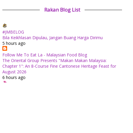
Rakan Blog List
#JMBELOG
Bila Keikhlasan Dipulau, Jangan Buang Harga Dirimu
5 hours ago
Follow Me To Eat La - Malaysian Food Blog
The Oriental Group Presents "Makan Makan Malaysia:
Chapter 1": An 8-Course Fine Cantonese Heritage Feast for
August 2026
6 hours ago
✿ Life Is Beautiful ✿
Tiffin for today ++
11 hours ago
ABAM KIE : The Man of The House
Nafkah Anak: Tanggungjawab Yang Tidak Pernah Terputus
11 hours ago