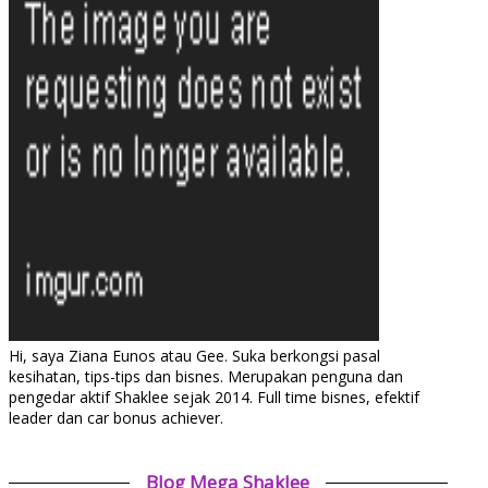
Hi, saya Ziana Eunos atau Gee. Suka berkongsi pasal
kesihatan, tips-tips dan bisnes. Merupakan penguna dan
pengedar aktif Shaklee sejak 2014. Full time bisnes, efektif
leader dan car bonus achiever.
Blog Mega Shaklee