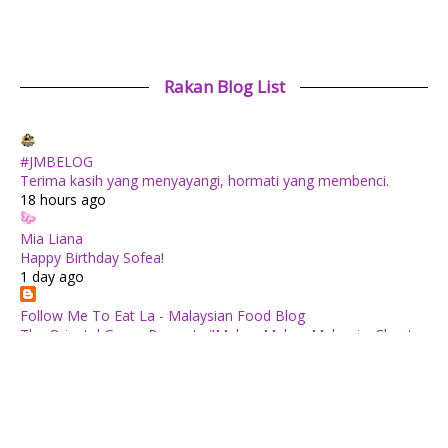
Rakan Blog List
#JMBELOG
Terima kasih yang menyayangi, hormati yang membenci.
18 hours ago
Mia Liana
Happy Birthday Sofea!
1 day ago
Follow Me To Eat La - Malaysian Food Blog
The Oriental Group Presents "Makan Makan Malaysia: Chapter
1": An 8-Course Fine Cantonese Heritage Feast for August
2026
1 day ago
✿ Life Is Beautiful ✿