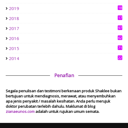
0
aziankhalil.com
18
2019
Mesyuarat Badan Kebajikan Sekolah Agama dan Penyampaian
3
Hadiah
17
2018
1 week ago
6
Show All
97
2017
62
2016
71
2015
22
2014
Penafian
Segala penulisan dan testimoni berkenaan produk Shaklee bukan
bertujuan untuk mendiagnosis, merawat, atau menyembuhkan
apa jenis penyakit / masalah kesihatan. Anda perlu merujuk
doktor perubatan terlebih dahulu. Maklumat di blog
zianaeunos.com
adalah untuk rujukan umum semata.