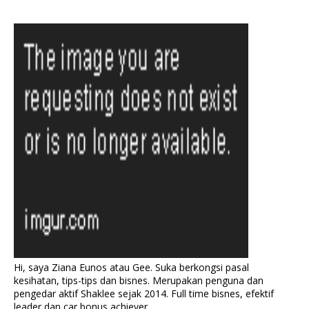
Hi, saya Ziana Eunos atau Gee. Suka berkongsi pasal
kesihatan, tips-tips dan bisnes. Merupakan penguna dan
pengedar aktif Shaklee sejak 2014. Full time bisnes, efektif
leader dan car bonus achiever.