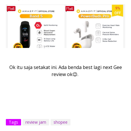
Ok itu saja setakat ini. Ada benda best lagi next Gee
review ok😉.
Tags
review jam
shopee