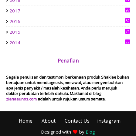
2018
Mesyuarat Badan Kebajikan Sekolah Agama dan Penyampaian
6
Hadiah
97
2017
1 week ago
Show All
62
2016
71
2015
22
2014
Penafian
Segala penulisan dan testimoni berkenaan produk Shaklee bukan
bertujuan untuk mendiagnosis, merawat, atau menyembuhkan
apa jenis penyakit / masalah kesihatan. Anda perlu merujuk
doktor perubatan terlebih dahulu. Maklumat di blog
zianaeunos.com
adalah untuk rujukan umum semata.
Home
About
Contact Us
instagram
Designed with
by
Blog