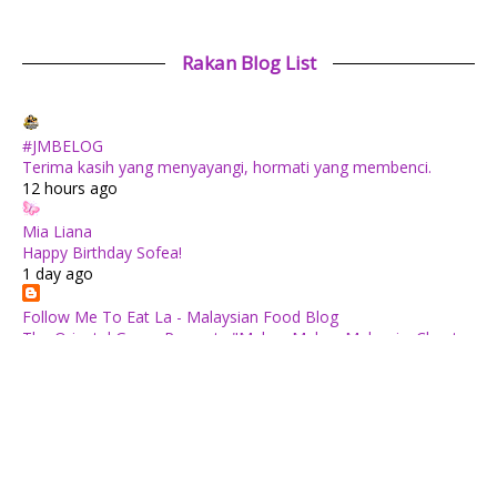
Rakan Blog List
#JMBELOG
Terima kasih yang menyayangi, hormati yang membenci.
12 hours ago
Mia Liana
Happy Birthday Sofea!
1 day ago
Follow Me To Eat La - Malaysian Food Blog
The Oriental Group Presents "Makan Makan Malaysia: Chapter
1": An 8-Course Fine Cantonese Heritage Feast for August
2026
1 day ago
✿ Life Is Beautiful ✿
Tiffin for today ++
1 day ago