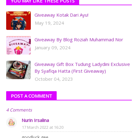
YOU MAY LIKE THESE POSTS
Giveaway Kotak Dari Ayu!
May 19, 2024
Giveaway By Blog Roziah Muhammad Nor
January 09, 2024
Giveaway Gift Box Tudung Ladydini Exclusive
By Syafiqa Hatta (First Giveaway)
October 04, 2023
POST A COMMENT
4 Comments
Nurin Irsalina
17 March 2022 at 16:20
goodluck gee