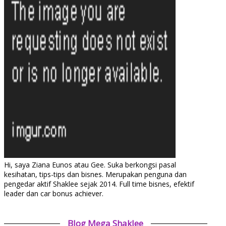
Hi, saya Ziana Eunos atau Gee. Suka berkongsi pasal
kesihatan, tips-tips dan bisnes. Merupakan penguna dan
pengedar aktif Shaklee sejak 2014. Full time bisnes, efektif
leader dan car bonus achiever.
Blog Mega Shaklee