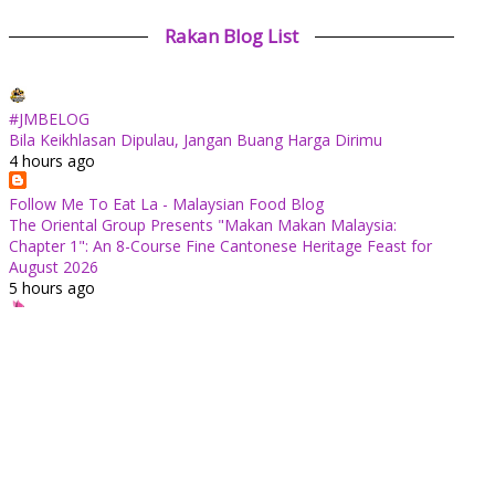
Rakan Blog List
#JMBELOG
Bila Keikhlasan Dipulau, Jangan Buang Harga Dirimu
4 hours ago
Follow Me To Eat La - Malaysian Food Blog
The Oriental Group Presents "Makan Makan Malaysia:
Chapter 1": An 8-Course Fine Cantonese Heritage Feast for
August 2026
5 hours ago
✿ Life Is Beautiful ✿
Tiffin for today ++
10 hours ago
ABAM KIE : The Man of The House
Nafkah Anak: Tanggungjawab Yang Tidak Pernah Terputus
10 hours ago