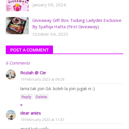
January 09, 2024
Giveaway Gift Box Tudung Ladydini Exclusive
By Syafiqa Hatta (First Giveaway)
October 04, 2023
POST A COMMENT
6 Comments
Roziah @ Cie
19 February 2023 at 09:28
lama tak join GA. boleh la join jugak ni :)
Reply
Delete
dear anies
19 February 2023 at 11:47
good luck ya!👍