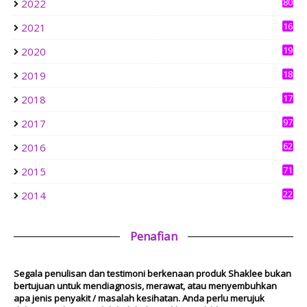
Follow Me To Eat La - Malaysian Food Blog
80
2022
Le Chouchou Café Kepong: Pork-Free Cakes, Pastries &
Brunch in Bandar Sri Menjalara
16
2021
4
6 days ago
19
2020
0
aziankhalil.com
18
2019
Mesyuarat Badan Kebajikan Sekolah Agama dan Penyampaian
3
Hadiah
17
2018
1 week ago
6
Show All
97
2017
62
2016
71
2015
22
2014
Penafian
Segala penulisan dan testimoni berkenaan produk Shaklee bukan
bertujuan untuk mendiagnosis, merawat, atau menyembuhkan
apa jenis penyakit / masalah kesihatan. Anda perlu merujuk