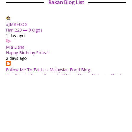
Rakan Blog List
#JMBELOG
Hari 220 — 8 Ogos
1 day ago
Mia Liana
Happy Birthday Sofea!
2 days ago
Follow Me To Eat La - Malaysian Food Blog
The Oriental Group Presents "Makan Makan Malaysia: Chapter
1": An 8-Course Fine Cantonese Heritage Feast for August
2026
2 days ago
✿ Life Is Beautiful ✿
Tiffin for today ++
2 days ago
ABAM KIE : The Man of The House
Nafkah Anak: Tanggungjawab Yang Tidak Pernah Terputus