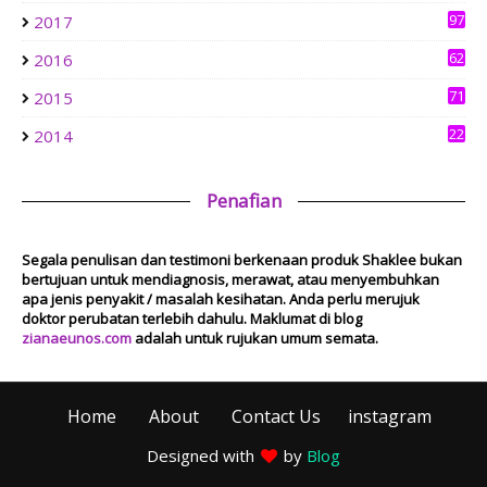
Show All
97
2017
62
2016
71
2015
22
2014
Penafian
Segala penulisan dan testimoni berkenaan produk Shaklee bukan
bertujuan untuk mendiagnosis, merawat, atau menyembuhkan
apa jenis penyakit / masalah kesihatan. Anda perlu merujuk
doktor perubatan terlebih dahulu. Maklumat di blog
zianaeunos.com
adalah untuk rujukan umum semata.
Home
About
Contact Us
instagram
Designed with
by
Blog