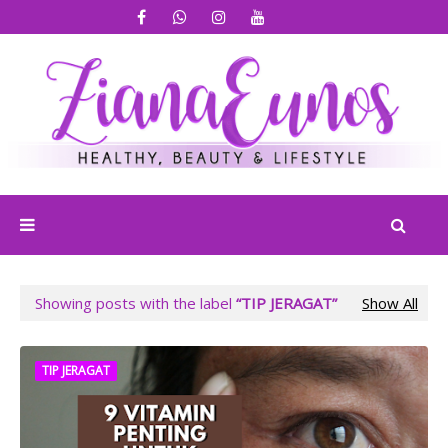
Showing posts with the label
TIP JERAGAT
Show All
TIP JERAGAT