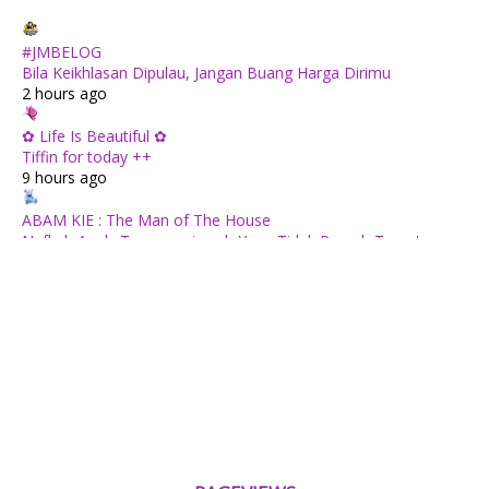
#JMBELOG
Bila Keikhlasan Dipulau, Jangan Buang Harga Dirimu
2 hours ago
✿ Life Is Beautiful ✿
Tiffin for today ++
9 hours ago
ABAM KIE : The Man of The House
Nafkah Anak: Tanggungjawab Yang Tidak Pernah Terputus
9 hours ago
Mia Liana
Trafik Blog Masih Maintain Walaupun Blog Tiada Update
1 day ago
Tiara Saphire
Drama Bulan Henti Bicara (Astro Ria)
2 days ago
Aerill.com™ | Lifestyle