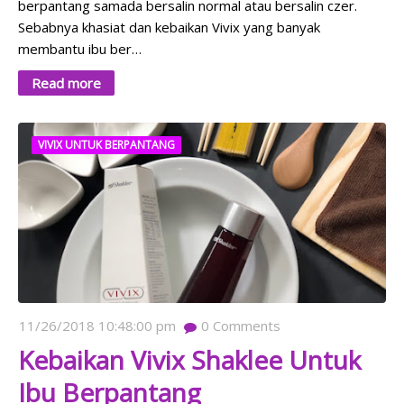
berpantang samada bersalin normal atau bersalin czer.
Sebabnya khasiat dan kebaikan Vivix yang banyak
membantu ibu ber…
Read more
VIVIX UNTUK BERPANTANG
11/26/2018 10:48:00 pm
0
Comments
Kebaikan Vivix Shaklee Untuk
Ibu Berpantang