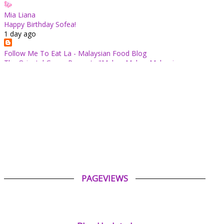
Mia Liana
Happy Birthday Sofea!
1 day ago
Follow Me To Eat La - Malaysian Food Blog
The Oriental Group Presents "Makan Makan Malaysia:
Chapter 1": An 8-Course Fine Cantonese Heritage Feast for
August 2026
1 day ago
✿ Life Is Beautiful ✿
Tiffin for today ++
1 day ago
ABAM KIE : The Man of The House
Nafkah Anak: Tanggungjawab Yang Tidak Pernah Terputus
1 day ago
PAGEVIEWS
Tiara Saphire
Drama Bulan Henti Bicara (Astro Ria)
4 days ago