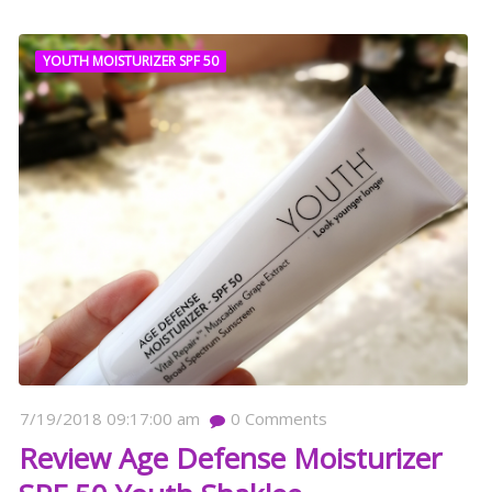
YOUTH MOISTURIZER SPF 50
7/19/2018 09:17:00 am
0
Comments
Review Age Defense Moisturizer