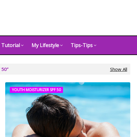
Tutorial
My Lifestyle
Tips-Tips
 50
Show All
YOUTH MOISTURIZER SPF 50