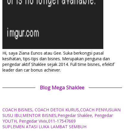
Hi, saya Ziana Eunos atau Gee. Suka berkongsi pasal
kesihatan, tips-tips dan bisnes. Merupakan penguna dan
pengedar aktif Shaklee sejak 2014. Full time bisnes, efektif
leader dan car bonus achiever.
Blog Mega Shaklee
COACH BISNES, COACH DETOX KURUS,COACH PENYUSUAN
SUSU IBU,MENTOR BISNES,Pengedar Shaklee, Pengedar
YOUTH, Pengedar Vivix,011-17547669
SUPLEMEN ATASI LUKA LAMBAT SEMBUH