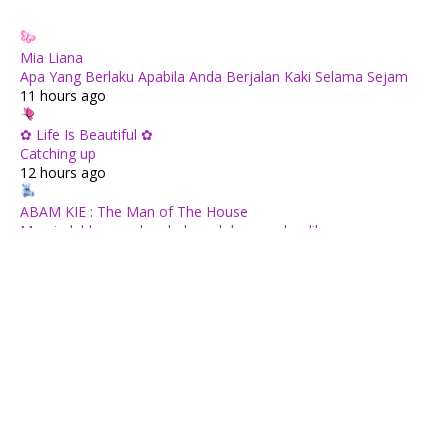
Mia Liana
Apa Yang Berlaku Apabila Anda Berjalan Kaki Selama Sejam
11 hours ago
✿ Life Is Beautiful ✿
Catching up
12 hours ago
ABAM KIE : The Man of The House
Memindahkan anak pokok pauh ke rumah adik
19 hours ago
#JMBELOG
Hari 221 — 9 Ogos
1 day ago
Follow Me To Eat La - Malaysian Food Blog
Samsung Malaysia Recognised for Leadership in Smart
Technology and Digital Lifestyle Solutions at The
BrandLaureate Lifestyle BestBrands Awards 2026
2 days ago