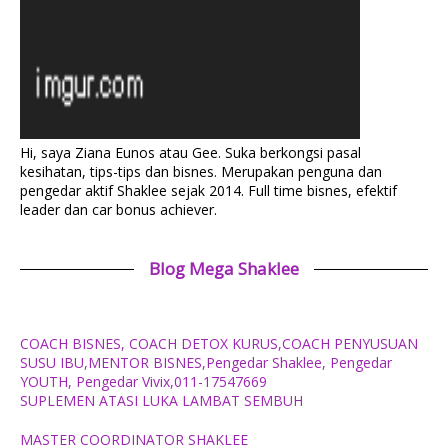
Hi, saya Ziana Eunos atau Gee. Suka berkongsi pasal
kesihatan, tips-tips dan bisnes. Merupakan penguna dan
pengedar aktif Shaklee sejak 2014. Full time bisnes, efektif
leader dan car bonus achiever.
Blog Mega Shaklee
COACH BISNES, COACH DETOX KURUS,COACH PENYUSUAN
SUSU IBU,MENTOR BISNES,Pengedar Shaklee, Pengedar
YOUTH, Pengedar Vivix,011-17547669
SUPLEMEN ATASI LUKA LAMBAT SEMBUH
MASTER COORDINATOR SHAKLEE