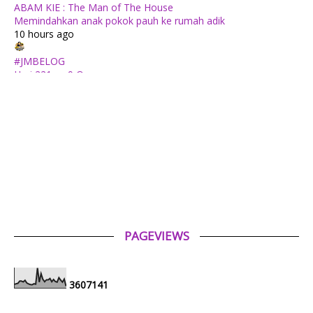
ABAM KIE : The Man of The House
Memindahkan anak pokok pauh ke rumah adik
10 hours ago
#JMBELOG
Hari 221 — 9 Ogos
20 hours ago
Follow Me To Eat La - Malaysian Food Blog
Samsung Malaysia Recognised for Leadership in Smart
Technology and Digital Lifestyle Solutions at The
BrandLaureate Lifestyle BestBrands Awards 2026
1 day ago
Mia Liana
Beriadah Di Taman Merdeka Johor Bahru
1 day ago
PAGEVIEWS
Tiara Saphire
Drama Bulan Henti Bicara (Astro Ria)
6 days ago
3
6
0
7
1
4
1
Aerill.com™ | Lifestyle