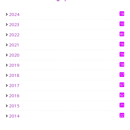
Matlamatnya Tulus. Hidup ini BerTUHAN.
BUKAN MI KUNING TAPI MI LAKSA GORENG
18
2024
6 days ago
10
2023
Follow Me To Eat La - Malaysian Food Blog
7
Le Chouchou Café Kepong: Pork-Free Cakes, Pastries &
80
2022
Brunch in Bandar Sri Menjalara
1 week ago
16
2021
4
19
2020
aziankhalil.com
0
Mesyuarat Badan Kebajikan Sekolah Agama dan Penyampaian
18
2019
Hadiah
3
1 week ago
17
2018
Show All
6
97
2017
62
2016
71
2015
22
2014