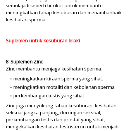
semulajadi seperti berikut untuk membantu
meningkatkan tahap kesuburan dan menambahbaik
kesihatan sperma.
Suplemen untuk kesuburan lelaki
8. Suplemen Zinc
Zinc membantu menjaga kesihatan sperma.
meningkatkan kiraan sperma yang sihat.
meningkatkan motaliti dan kebolehan sperma.
perkembangan testis yang sihat
Zinc juga menyokong tahap kesuburan, kesihatan
seksual jangka panjang, dorongan seksual,
perkembangan testis dan prostat yang sihat,
mengekalkan kesihatan testosteron untuk menjadi