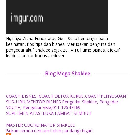
Hi, saya Ziana Eunos atau Gee. Suka berkongsi pasal
kesihatan, tips-tips dan bisnes. Merupakan penguna dan
pengedar aktif Shaklee sejak 2014. Full time bisnes, efektif
leader dan car bonus achiever.
Blog Mega Shaklee
COACH BISNES, COACH DETOX KURUS,COACH PENYUSUAN
SUSU IBU,MENTOR BISNES,Pengedar Shaklee, Pengedar
YOUTH, Pengedar Vivix,011-17547669
SUPLEMEN ATASI LUKA LAMBAT SEMBUH
MASTER COORDINATOR SHAKLEE
Bukan semua demam boleh pandang ringan