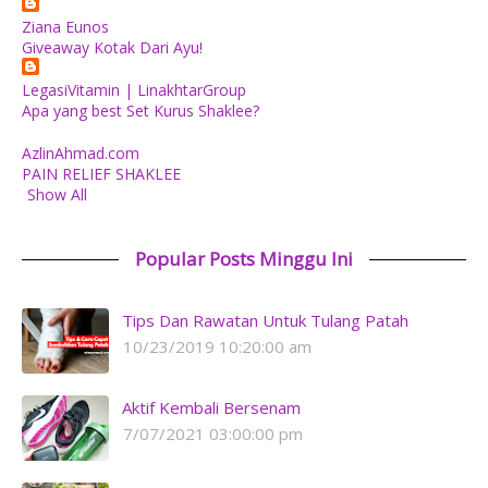
Ziana Eunos
Giveaway Kotak Dari Ayu!
LegasiVitamin | LinakhtarGroup
Apa yang best Set Kurus Shaklee?
AzlinAhmad.com
PAIN RELIEF SHAKLEE
Show All
Popular Posts Minggu Ini
Tips Dan Rawatan Untuk Tulang Patah
10/23/2019 10:20:00 am
Aktif Kembali Bersenam
7/07/2021 03:00:00 pm