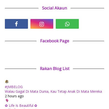
Social Akaun
Facebook Page
Rakan Blog List
#JMBELOG
Walau Gagal Di Mata Dunia, Kau Tetap Anak Di Mata Mereka
2 hours ago
✿ Life Is Beautiful ✿