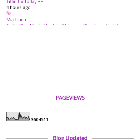
Tiffin for today ++
4 hours ago
Mia Liana
Trafik Blog Masih Maintain Walaupun Blog Tiada Update
1 day ago
ABAM KIE : The Man of The House
Apabila sudah tua kita tenang saja...
2 days ago
Tiara Saphire
Drama Bulan Henti Bicara (Astro Ria)
2 days ago
Aerill.com™ | Lifestyle
PAGEVIEWS
Review Filem : Spider-Man: Brand New Day (2026)
5 days ago
Nazfea Solehah's Diary
3
6
0
4
5
1
1
Alhamdulillah, PV makin naik!
6 days ago
Blog Updated
//Perdu Cinta - Lifestyle Personal Blog. Landasannya Jelas