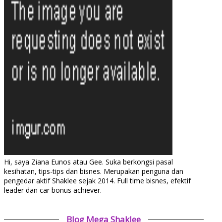
Hi, saya Ziana Eunos atau Gee. Suka berkongsi pasal
kesihatan, tips-tips dan bisnes. Merupakan penguna dan
pengedar aktif Shaklee sejak 2014. Full time bisnes, efektif
leader dan car bonus achiever.
Blog Mega Shaklee