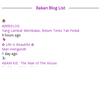
Rakan Blog List
#JMBELOG
Yang Lambat Membalas, Belum Tentu Tak Peduli
9 hours ago
✿ Life Is Beautiful ✿
Mari mengundi!
1 day ago
ABAM KIE : The Man of The House
Apabila sudah tua kita tenang saja...
1 day ago
Mia Liana
Wordless Wednesday 710 : Minuman Sarang Burung Dengan
Madu
1 day ago
Tiara Saphire