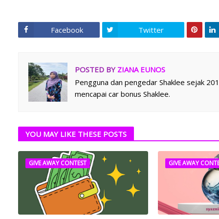
Facebook
Twitter
POSTED BY
ZIANA EUNOS
Pengguna dan pengedar Shaklee sejak 2014.
mencapai car bonus Shaklee.
YOU MAY LIKE THESE POSTS
GIVE AWAY CONTEST
GIVE AWAY CONT