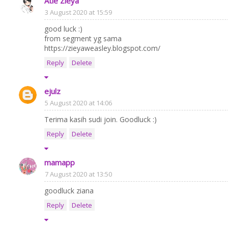
Atie Zieya
3 August 2020 at 15:59
good luck :)
from segment yg sama
https://zieyaweasley.blogspot.com/
Reply
Delete
ejulz
5 August 2020 at 14:06
Terima kasih sudi join. Goodluck :)
Reply
Delete
mamapp
7 August 2020 at 13:50
goodluck ziana
Reply
Delete