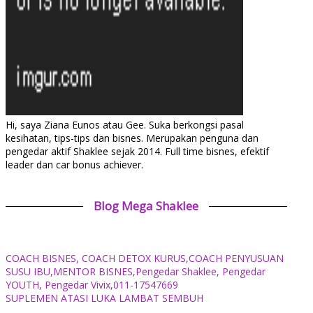
Hi, saya Ziana Eunos atau Gee. Suka berkongsi pasal
kesihatan, tips-tips dan bisnes. Merupakan penguna dan
pengedar aktif Shaklee sejak 2014. Full time bisnes, efektif
leader dan car bonus achiever.
Blog Mega Shaklee
COACH BISNES, COACH DETOX KURUS,COACH PENYUSUAN
SUSU IBU,MENTOR BISNES,Pengedar Shaklee, Pengedar
YOUTH, Pengedar Vivix,011-17547669
SUPLEMEN ATASI LUKA LAMBAT SEMBUH