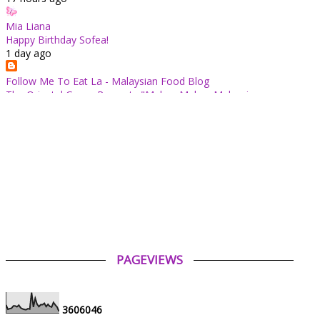
Mia Liana
Happy Birthday Sofea!
1 day ago
Follow Me To Eat La - Malaysian Food Blog
The Oriental Group Presents "Makan Makan Malaysia:
Chapter 1": An 8-Course Fine Cantonese Heritage Feast for
August 2026
2 days ago
✿ Life Is Beautiful ✿
Tiffin for today ++
2 days ago
ABAM KIE : The Man of The House
Nafkah Anak: Tanggungjawab Yang Tidak Pernah Terputus
2 days ago
PAGEVIEWS
Tiara Saphire
Drama Bulan Henti Bicara (Astro Ria)
4 days ago
3
6
0
6
0
4
6