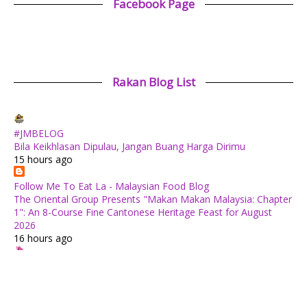
Facebook Page
Rakan Blog List
#JMBELOG
Bila Keikhlasan Dipulau, Jangan Buang Harga Dirimu
15 hours ago
Follow Me To Eat La - Malaysian Food Blog
The Oriental Group Presents "Makan Makan Malaysia: Chapter
1": An 8-Course Fine Cantonese Heritage Feast for August
2026
16 hours ago
✿ Life Is Beautiful ✿
Tiffin for today ++
21 hours ago