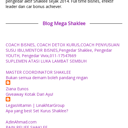
pengedar aktif Shaklee sejak 2014. Full time bisnes, efektif
leader dan car bonus achiever.
Blog Mega Shaklee
COACH BISNES, COACH DETOX KURUS,COACH PENYUSUAN
SUSU IBU,MENTOR BISNES,Pengedar Shaklee, Pengedar
YOUTH, Pengedar Vivix,011-17547669
SUPLEMEN ATASI LUKA LAMBAT SEMBUH
MASTER COORDINATOR SHAKLEE
Bukan semua demam boleh pandang ringan
Ziana Eunos
Giveaway Kotak Dari Ayu!
LegasiVitamin | LinakhtarGroup
Apa yang best Set Kurus Shaklee?
AzlinAhmad.com
PAIN RELIEF SHAKLEE