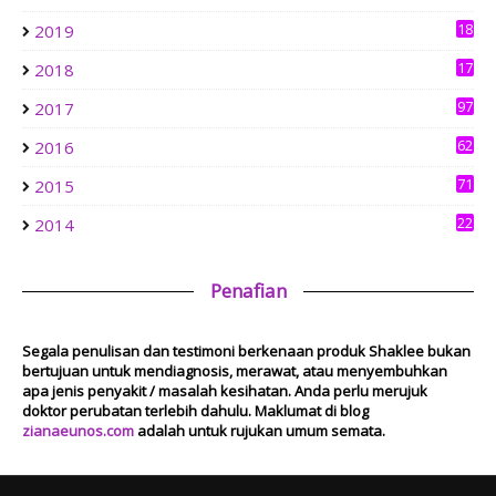
0
1 week ago
18
2019
3
aziankhalil.com
17
2018
Mesyuarat Badan Kebajikan Sekolah Agama dan Penyampaian
6
Hadiah
97
2017
1 week ago
Show All
62
2016
71
2015
22
2014
Penafian
Segala penulisan dan testimoni berkenaan produk Shaklee bukan
bertujuan untuk mendiagnosis, merawat, atau menyembuhkan
apa jenis penyakit / masalah kesihatan. Anda perlu merujuk
doktor perubatan terlebih dahulu. Maklumat di blog
zianaeunos.com
adalah untuk rujukan umum semata.