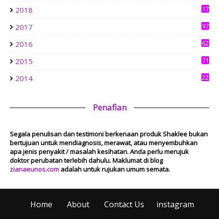
Hadiah
17
2018
1 week ago
6
Show All
97
2017
62
2016
71
2015
22
2014
Penafian
Segala penulisan dan testimoni berkenaan produk Shaklee bukan
bertujuan untuk mendiagnosis, merawat, atau menyembuhkan
apa jenis penyakit / masalah kesihatan. Anda perlu merujuk
doktor perubatan terlebih dahulu. Maklumat di blog
zianaeunos.com
adalah untuk rujukan umum semata.
Home
About
Contact Us
instagram