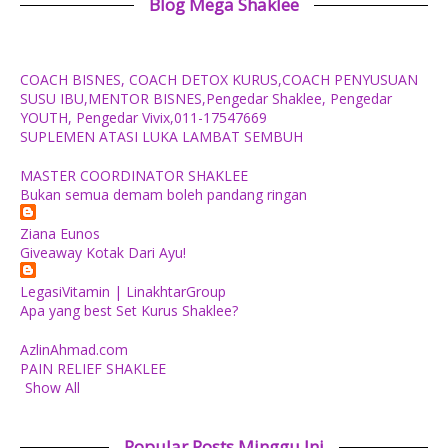
Blog Mega Shaklee
COACH BISNES, COACH DETOX KURUS,COACH PENYUSUAN
SUSU IBU,MENTOR BISNES,Pengedar Shaklee, Pengedar
YOUTH, Pengedar Vivix,011-17547669
SUPLEMEN ATASI LUKA LAMBAT SEMBUH
MASTER COORDINATOR SHAKLEE
Bukan semua demam boleh pandang ringan
Ziana Eunos
Giveaway Kotak Dari Ayu!
LegasiVitamin | LinakhtarGroup
Apa yang best Set Kurus Shaklee?
AzlinAhmad.com
PAIN RELIEF SHAKLEE
Show All
Popular Posts Minggu Ini