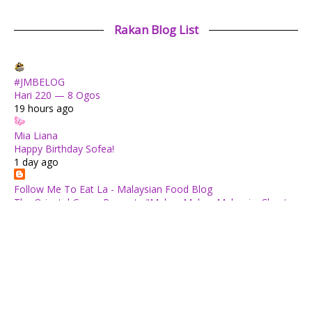
Rakan Blog List
#JMBELOG
Hari 220 — 8 Ogos
19 hours ago
Mia Liana
Happy Birthday Sofea!
1 day ago
Follow Me To Eat La - Malaysian Food Blog
The Oriental Group Presents "Makan Makan Malaysia: Chapter
1": An 8-Course Fine Cantonese Heritage Feast for August
2026
2 days ago
✿ Life Is Beautiful ✿
Tiffin for today ++
2 days ago