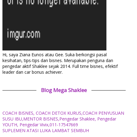
Hi, saya Ziana Eunos atau Gee. Suka berkongsi pasal
kesihatan, tips-tips dan bisnes. Merupakan penguna dan
pengedar aktif Shaklee sejak 2014. Full time bisnes, efektif
leader dan car bonus achiever.
Blog Mega Shaklee
COACH BISNES, COACH DETOX KURUS,COACH PENYUSUAN
SUSU IBU,MENTOR BISNES,Pengedar Shaklee, Pengedar
YOUTH, Pengedar Vivix,011-17547669
SUPLEMEN ATASI LUKA LAMBAT SEMBUH