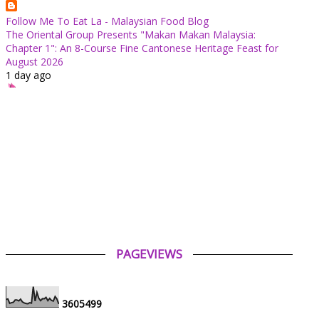
Follow Me To Eat La - Malaysian Food Blog
The Oriental Group Presents "Makan Makan Malaysia:
Chapter 1": An 8-Course Fine Cantonese Heritage Feast for
August 2026
1 day ago
✿ Life Is Beautiful ✿
Tiffin for today ++
1 day ago
ABAM KIE : The Man of The House
Nafkah Anak: Tanggungjawab Yang Tidak Pernah Terputus
1 day ago
Mia Liana
Trafik Blog Masih Maintain Walaupun Blog Tiada Update
2 days ago
PAGEVIEWS
Tiara Saphire
Drama Bulan Henti Bicara (Astro Ria)
4 days ago
3
6
0
5
4
9
9