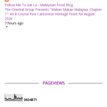
Follow Me To Eat La - Malaysian Food Blog
The Oriental Group Presents "Makan Makan Malaysia: Chapter
1": An 8-Course Fine Cantonese Heritage Feast for August
2026
7 hours ago
✿ Life Is Beautiful ✿
Tiffin for today ++
12 hours ago
ABAM KIE : The Man of The House
Nafkah Anak: Tanggungjawab Yang Tidak Pernah Terputus
12 hours ago
Mia Liana
Trafik Blog Masih Maintain Walaupun Blog Tiada Update
1 day ago
PAGEVIEWS
Tiara Saphire
Drama Bulan Henti Bicara (Astro Ria)
3 days ago
3
6
0
4
8
7
1
Aerill.com™ | Lifestyle