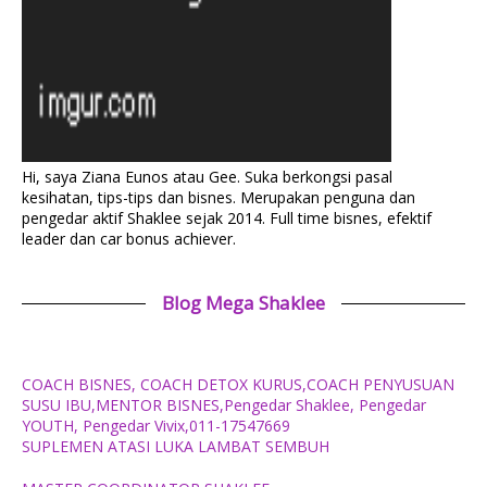
Hi, saya Ziana Eunos atau Gee. Suka berkongsi pasal
kesihatan, tips-tips dan bisnes. Merupakan penguna dan
pengedar aktif Shaklee sejak 2014. Full time bisnes, efektif
leader dan car bonus achiever.
Blog Mega Shaklee
COACH BISNES, COACH DETOX KURUS,COACH PENYUSUAN
SUSU IBU,MENTOR BISNES,Pengedar Shaklee, Pengedar
YOUTH, Pengedar Vivix,011-17547669
SUPLEMEN ATASI LUKA LAMBAT SEMBUH