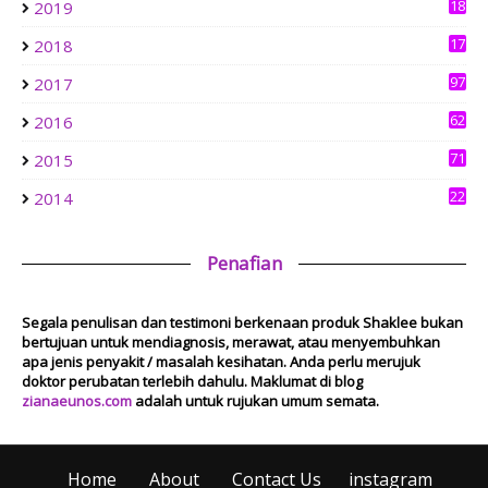
18
2019
Mesyuarat Badan Kebajikan Sekolah Agama dan Penyampaian
3
Hadiah
17
2018
1 week ago
6
Show All
97
2017
62
2016
71
2015
22
2014
Penafian
Segala penulisan dan testimoni berkenaan produk Shaklee bukan
bertujuan untuk mendiagnosis, merawat, atau menyembuhkan
apa jenis penyakit / masalah kesihatan. Anda perlu merujuk
doktor perubatan terlebih dahulu. Maklumat di blog
zianaeunos.com
adalah untuk rujukan umum semata.
Home
About
Contact Us
instagram