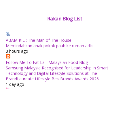
Rakan Blog List
ABAM KIE : The Man of The House
Memindahkan anak pokok pauh ke rumah adik
3 hours ago
Follow Me To Eat La - Malaysian Food Blog
Samsung Malaysia Recognised for Leadership in Smart
Technology and Digital Lifestyle Solutions at The
BrandLaureate Lifestyle BestBrands Awards 2026
1 day ago
Mia Liana
Beriadah Di Taman Merdeka Johor Bahru
1 day ago
#JMBELOG
Hari 220 — 8 Ogos
1 day ago