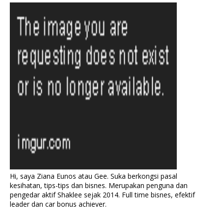
Hi, saya Ziana Eunos atau Gee. Suka berkongsi pasal
kesihatan, tips-tips dan bisnes. Merupakan penguna dan
pengedar aktif Shaklee sejak 2014. Full time bisnes, efektif
leader dan car bonus achiever.