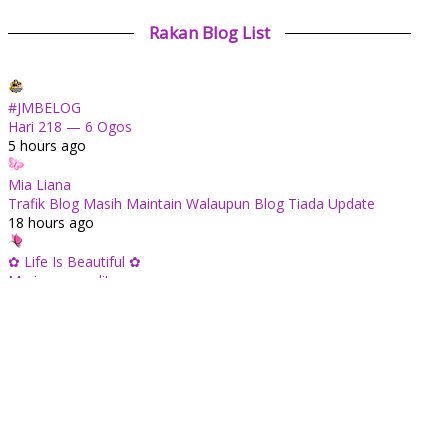
Rakan Blog List
#JMBELOG
Hari 218 — 6 Ogos
5 hours ago
Mia Liana
Trafik Blog Masih Maintain Walaupun Blog Tiada Update
18 hours ago
✿ Life Is Beautiful ✿
Mari mengundi!
1 day ago
ABAM KIE : The Man of The House
Apabila sudah tua kita tenang saja...
1 day ago
Tiara Saphire
Drama Bulan Henti Bicara (Astro Ria)