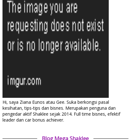
Hi, saya Ziana Eunos atau Gee. Suka berkongsi pasal
kesihatan, tips-tips dan bisnes. Merupakan penguna dan
pengedar aktif Shaklee sejak 2014. Full time bisnes, efektif
leader dan car bonus achiever.
Blog Mega Shaklee