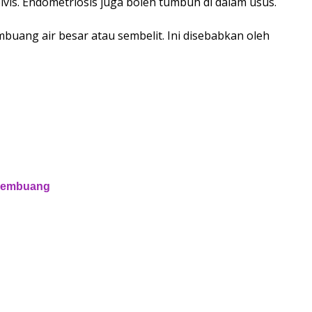
pelvis. Endometriosis juga boleh tumbuh di dalam usus.
buang air besar atau sembelit. Ini disebabkan oleh
 membuang