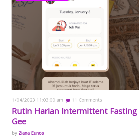
1/04/2023 11:03:00 am
11
Comments
Rutin Harian Intermittent Fasting
Gee
Ziana Eunos