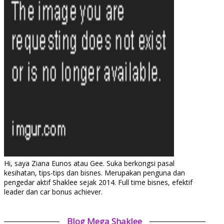
Hi, saya Ziana Eunos atau Gee. Suka berkongsi pasal
kesihatan, tips-tips dan bisnes. Merupakan penguna dan
pengedar aktif Shaklee sejak 2014. Full time bisnes, efektif
leader dan car bonus achiever.
Blog Mega Shaklee