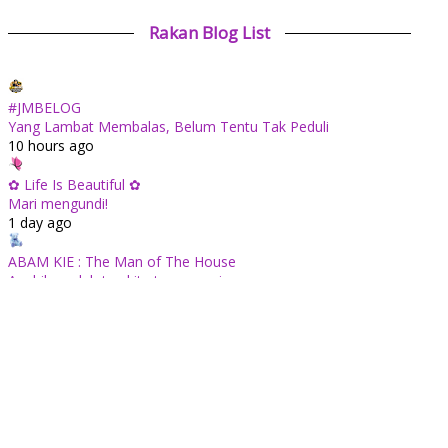
Rakan Blog List
#JMBELOG
Yang Lambat Membalas, Belum Tentu Tak Peduli
10 hours ago
✿ Life Is Beautiful ✿
Mari mengundi!
1 day ago
ABAM KIE : The Man of The House
Apabila sudah tua kita tenang saja...
1 day ago
Mia Liana
Wordless Wednesday 710 : Minuman Sarang Burung Dengan
Madu
1 day ago
Tiara Saphire