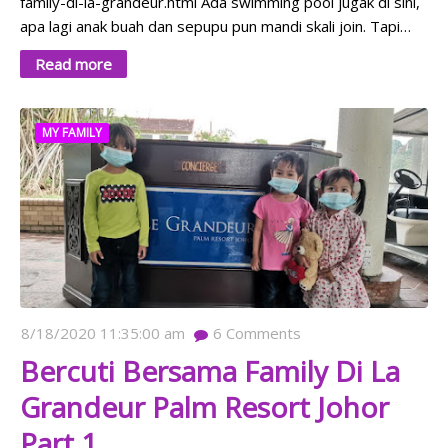
family-di-la-grandeur.html Ada swimming pool jugak di sini,
apa lagi anak buah dan sepupu pun mandi skali join. Tapi…
Read more
MY FAMILY
8/18/2020 11:35:00 am
6
Comments
Bercuti Bersama Family Di La
Grandeur Palm Resort Johor
Part 1