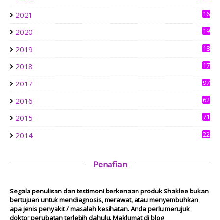
Brunch in Bandar Sri Menjalara
1 week ago
16
2021
4
19
2020
aziankhalil.com
0
Mesyuarat Badan Kebajikan Sekolah Agama dan Penyampaian
18
2019
Hadiah
3
1 week ago
17
2018
Show All
6
97
2017
62
2016
71
2015
22
2014
Penafian
Segala penulisan dan testimoni berkenaan produk Shaklee bukan
bertujuan untuk mendiagnosis, merawat, atau menyembuhkan
apa jenis penyakit / masalah kesihatan. Anda perlu merujuk
doktor perubatan terlebih dahulu. Maklumat di blog