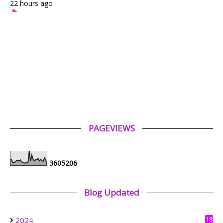
22 hours ago
✿ Life Is Beautiful ✿
Tiffin for today ++
1 day ago
ABAM KIE : The Man of The House
Nafkah Anak: Tanggungjawab Yang Tidak Pernah Terputus
1 day ago
Mia Liana
Trafik Blog Masih Maintain Walaupun Blog Tiada Update
2 days ago
PAGEVIEWS
Tiara Saphire
Drama Bulan Henti Bicara (Astro Ria)
3 days ago
3
6
0
5
2
0
6
Aerill.com™ | Lifestyle
Review Filem : Spider-Man: Brand New Day (2026)
Blog Updated
6 days ago
Nazfea Solehah's Diary
18
2024