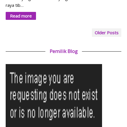
raya tib…
Read more
Older Posts
Pemilik Blog