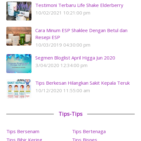
Testimoni Terbaru Life Shake Elderberry
10/02/2021 10:21:00 pm
Cara Minum ESP Shaklee Dengan Betul dan
Resepi ESP
10/03/2019 04:30:00 pm
Segmen Bloglist April Higga Jun 2020
3/04/2020 12:34:00 pm
Tips Berkesan Hilangkan Sakit Kepala Teruk
10/12/2020 11:55:00 am
Tips-Tips
Tips Bersenam
Tips Bertenaga
Tips Bibir Kering
Tips Bisnes