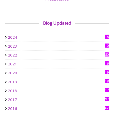
Tiara Saphire
Drama Bulan Henti Bicara (Astro Ria)
4 days ago
Blog Updated
Aerill.com™ | Lifestyle
Review Filem : Spider-Man: Brand New Day (2026)
1 week ago
18
2024
Nazfea Solehah's Diary
10
2023
Alhamdulillah, PV makin naik!
7
1 week ago
80
2022
//Perdu Cinta - Lifestyle Personal Blog. Landasannya Jelas
16
2021
Matlamatnya Tulus. Hidup ini BerTUHAN.
4
BUKAN MI KUNING TAPI MI LAKSA GORENG
19
2020
0
1 week ago
18
2019
3
aziankhalil.com
17
2018
Mesyuarat Badan Kebajikan Sekolah Agama dan Penyampaian
6
Hadiah
97
2017
1 week ago
Show All
62
2016