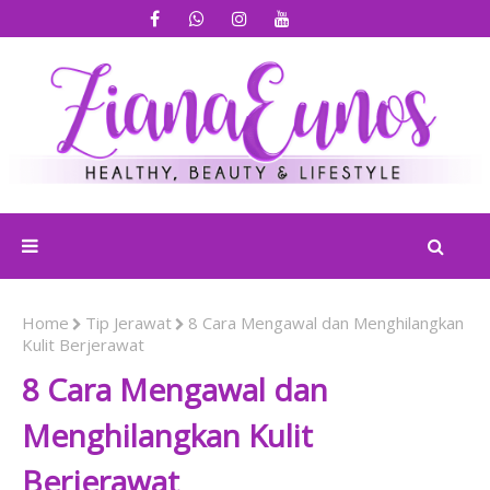
Home
Tip Jerawat
8 Cara Mengawal dan Menghilangkan
Kulit Berjerawat
8 Cara Mengawal dan
Menghilangkan Kulit
Berjerawat