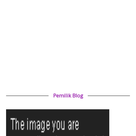
Pemilik Blog