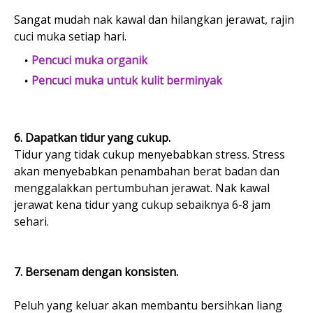
Sangat mudah nak kawal dan hilangkan jerawat, rajin
cuci muka setiap hari.
Pencuci muka organik
Pencuci muka untuk kulit berminyak
6. Dapatkan tidur yang cukup.
Tidur yang tidak cukup menyebabkan stress. Stress
akan menyebabkan penambahan berat badan dan
menggalakkan pertumbuhan jerawat. Nak kawal
jerawat kena tidur yang cukup sebaiknya 6-8 jam
sehari.
7. Bersenam dengan konsisten.
Peluh yang keluar akan membantu bersihkan liang