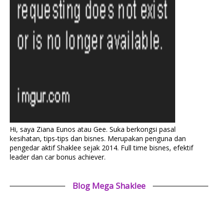
Hi, saya Ziana Eunos atau Gee. Suka berkongsi pasal
kesihatan, tips-tips dan bisnes. Merupakan penguna dan
pengedar aktif Shaklee sejak 2014. Full time bisnes, efektif
leader dan car bonus achiever.
Blog Mega Shaklee