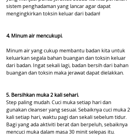
sistem penghadaman yang lancar agar dapat
mengingkirkan toksin keluar dari badan!
4. Minum air mencukupi.
Minum air yang cukup membantu badan kita untuk
keluarkan segala bahan buangan dan toksin keluar
dari badan. Ingat sekali lagi, badan bersih dari bahan
buangan dan toksin maka jerawat dapat dielakkan.
5. Bersihkan muka 2 kali sehari.
Step paling mudah. Cuci muka setiap hari dan
gunakan cleanser yang sesuai. Sebaiknya cuci muka 2
kali setiap hari, waktu pagi dan sekali sebelum tidur.
Bagi yang ada aktiviti berat dan berpeluh, sebaiknya
mencuci muka dalam masa 30 minit selepas itu.