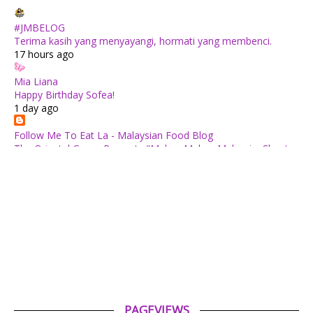
#JMBELOG
Terima kasih yang menyayangi, hormati yang membenci.
17 hours ago
Mia Liana
Happy Birthday Sofea!
1 day ago
Follow Me To Eat La - Malaysian Food Blog
The Oriental Group Presents "Makan Makan Malaysia: Chapter
1": An 8-Course Fine Cantonese Heritage Feast for August
2026
1 day ago
✿ Life Is Beautiful ✿
Tiffin for today ++
1 day ago
ABAM KIE : The Man of The House
Nafkah Anak: Tanggungjawab Yang Tidak Pernah Terputus
1 day ago
PAGEVIEWS