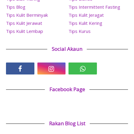
Tips Blog
Tips Intermittent Fasting
Tips Kulit Berminyak
Tips Kulit Jeragat
Tips Kulit Jerawat
Tips Kulit Kering
Tips Kulit Lembap
Tips Kurus
Social Akaun
Facebook Page
Rakan Blog List