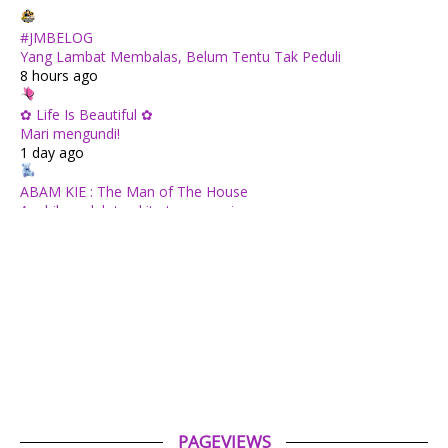
#JMBELOG
Yang Lambat Membalas, Belum Tentu Tak Peduli
8 hours ago
✿ Life Is Beautiful ✿
Mari mengundi!
1 day ago
ABAM KIE : The Man of The House
Apabila sudah tua kita tenang saja...
1 day ago
Mia Liana
Wordless Wednesday 710 : Minuman Sarang Burung Dengan
Madu
1 day ago
Tiara Saphire
Drama Bulan Henti Bicara (Astro Ria)
2 days ago
PAGEVIEWS
Aerill.com™ | Lifestyle