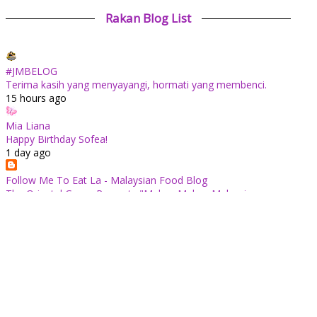
Rakan Blog List
#JMBELOG
Terima kasih yang menyayangi, hormati yang membenci.
15 hours ago
Mia Liana
Happy Birthday Sofea!
1 day ago
Follow Me To Eat La - Malaysian Food Blog
The Oriental Group Presents "Makan Makan Malaysia:
Chapter 1": An 8-Course Fine Cantonese Heritage Feast for
August 2026
1 day ago
✿ Life Is Beautiful ✿
Tiffin for today ++
1 day ago
ABAM KIE : The Man of The House