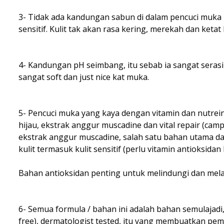
3- Tidak ada kandungan sabun di dalam pencuci muka i
sensitif. Kulit tak akan rasa kering, merekah dan ket
4- Kandungan pH seimbang, itu sebab ia sangat serasi d
sangat soft dan just nice kat muka.
5- Pencuci muka yang kaya dengan vitamin dan nutrein 
hijau, ekstrak anggur muscadine dan vital repair (campu
ekstrak anggur muscadine, salah satu bahan utama dal
kulit termasuk kulit sensitif (perlu vitamin antioksida
Bahan antioksidan penting untuk melindungi dan mel
6- Semua formula / bahan ini adalah bahan semulaja
free), dermatologist tested, itu yang membuatkan p