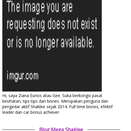
Hi, saya Ziana Eunos atau Gee. Suka berkongsi pasal
kesihatan, tips-tips dan bisnes. Merupakan penguna dan
pengedar aktif Shaklee sejak 2014. Full time bisnes, efektif
leader dan car bonus achiever.
Blog Mega Shaklee