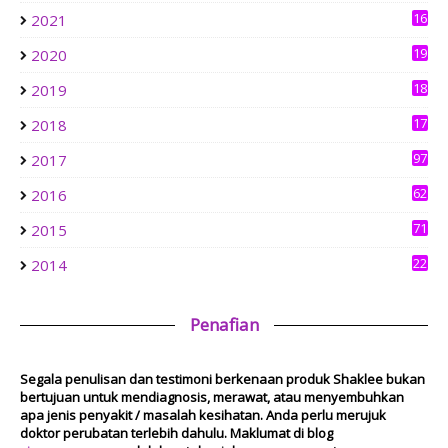
Brunch in Bandar Sri Menjalara
16
2021
4
6 days ago
19
2020
0
aziankhalil.com
18
2019
Mesyuarat Badan Kebajikan Sekolah Agama dan Penyampaian
3
Hadiah
17
2018
1 week ago
6
Show All
97
2017
62
2016
71
2015
22
2014
Penafian
Segala penulisan dan testimoni berkenaan produk Shaklee bukan
bertujuan untuk mendiagnosis, merawat, atau menyembuhkan
apa jenis penyakit / masalah kesihatan. Anda perlu merujuk
doktor perubatan terlebih dahulu. Maklumat di blog