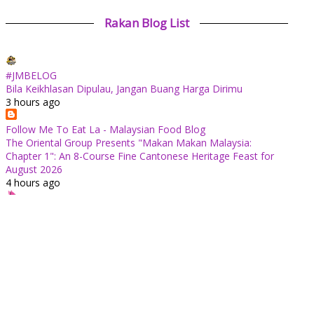
Rakan Blog List
#JMBELOG
Bila Keikhlasan Dipulau, Jangan Buang Harga Dirimu
3 hours ago
Follow Me To Eat La - Malaysian Food Blog
The Oriental Group Presents "Makan Makan Malaysia:
Chapter 1": An 8-Course Fine Cantonese Heritage Feast for
August 2026
4 hours ago
✿ Life Is Beautiful ✿
Tiffin for today ++
9 hours ago
ABAM KIE : The Man of The House
Nafkah Anak: Tanggungjawab Yang Tidak Pernah Terputus
9 hours ago