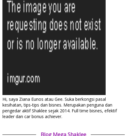
Hi, saya Ziana Eunos atau Gee. Suka berkongsi pasal
kesihatan, tips-tips dan bisnes. Merupakan penguna dan
pengedar aktif Shaklee sejak 2014. Full time bisnes, efektif
leader dan car bonus achiever.
Blog Mega Shaklee