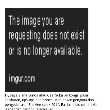
Hi, saya Ziana Eunos atau Gee. Suka berkongsi pasal
kesihatan, tips-tips dan bisnes. Merupakan penguna dan
pengedar aktif Shaklee sejak 2014. Full time bisnes, efektif
leader dan car bonus achiever.