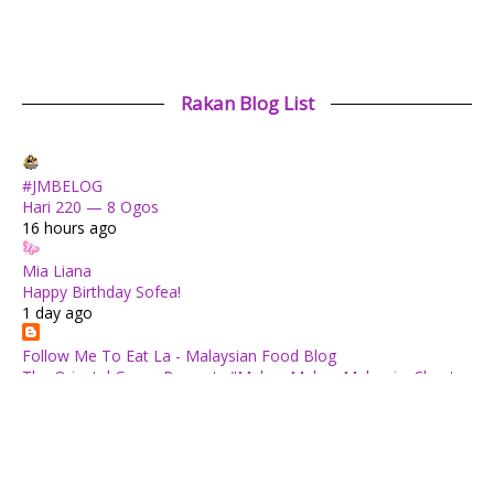
Rakan Blog List
#JMBELOG
Hari 220 — 8 Ogos
16 hours ago
Mia Liana
Happy Birthday Sofea!
1 day ago
Follow Me To Eat La - Malaysian Food Blog
The Oriental Group Presents "Makan Makan Malaysia: Chapter
1": An 8-Course Fine Cantonese Heritage Feast for August
2026
2 days ago
✿ Life Is Beautiful ✿