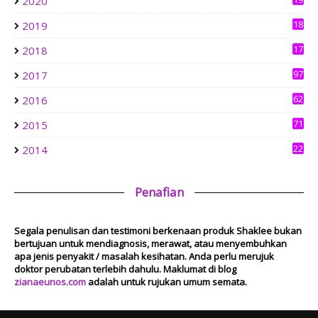
2020
0
aziankhalil.com
18
2019
Mesyuarat Badan Kebajikan Sekolah Agama dan Penyampaian
3
Hadiah
17
2018
1 week ago
6
Show All
97
2017
62
2016
71
2015
22
2014
Penafian
Segala penulisan dan testimoni berkenaan produk Shaklee bukan
bertujuan untuk mendiagnosis, merawat, atau menyembuhkan
apa jenis penyakit / masalah kesihatan. Anda perlu merujuk
doktor perubatan terlebih dahulu. Maklumat di blog
zianaeunos.com
adalah untuk rujukan umum semata.