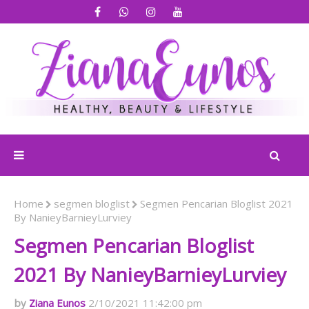
Home
segmen bloglist
Segmen Pencarian Bloglist 2021
By NanieyBarnieyLurviey
Segmen Pencarian Bloglist
2021 By NanieyBarnieyLurviey
Ziana Eunos
2/10/2021 11:42:00 pm