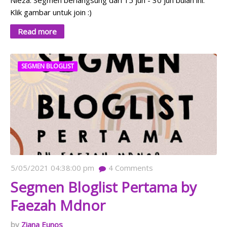
Nieza. Segmen berlangsung dari 15 jun - 30 jun bulan ini.
Klik gambar untuk join :)
Read more
SEGMEN BLOGLIST
5/05/2021 04:38:00 pm
4
Comments
Segmen Bloglist Pertama by
Faezah Mdnor
Ziana Eunos