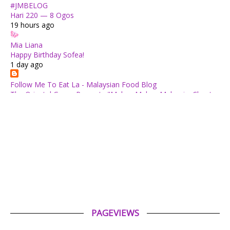
#JMBELOG
Hari 220 — 8 Ogos
19 hours ago
Mia Liana
Happy Birthday Sofea!
1 day ago
Follow Me To Eat La - Malaysian Food Blog
The Oriental Group Presents "Makan Makan Malaysia: Chapter
1": An 8-Course Fine Cantonese Heritage Feast for August
2026
2 days ago
✿ Life Is Beautiful ✿
Tiffin for today ++
2 days ago
ABAM KIE : The Man of The House
Nafkah Anak: Tanggungjawab Yang Tidak Pernah Terputus
2 days ago
PAGEVIEWS
Tiara Saphire