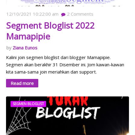
12/10/2021 10:22:00 am
2
Comments
Segment Bloglist 2022
Mamapipie
Ziana Eunos
Kalini join segmen bloglist dari blogger Mamapipie.
Segmen akan berakhir 31 Disember ini. Jom kawan-kawan
kita sama-sama join meriahkan dan support.
Read more
SEGMEN BLOGLIST