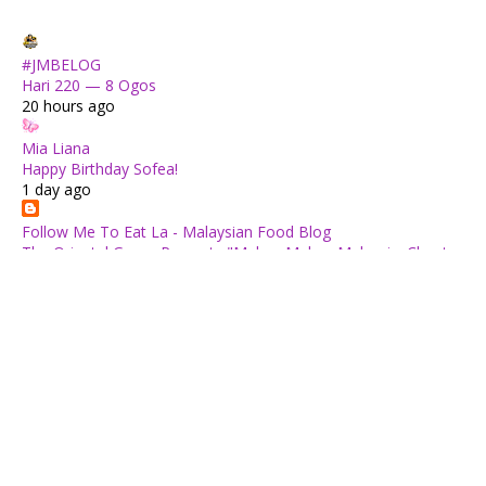
#JMBELOG
Hari 220 — 8 Ogos
20 hours ago
Mia Liana
Happy Birthday Sofea!
1 day ago
Follow Me To Eat La - Malaysian Food Blog
The Oriental Group Presents "Makan Makan Malaysia: Chapter
1": An 8-Course Fine Cantonese Heritage Feast for August
2026
2 days ago
✿ Life Is Beautiful ✿
Tiffin for today ++
2 days ago
ABAM KIE : The Man of The House
Nafkah Anak: Tanggungjawab Yang Tidak Pernah Terputus
2 days ago