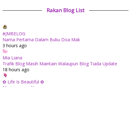
Rakan Blog List
#JMBELOG
Nama Pertama Dalam Buku Doa Mak
3 hours ago
Mia Liana
Trafik Blog Masih Maintain Walaupun Blog Tiada Update
18 hours ago
✿ Life Is Beautiful ✿
Mari mengundi!
1 day ago
ABAM KIE : The Man of The House
Apabila sudah tua kita tenang saja...
1 day ago
Tiara Saphire
Drama Bulan Henti Bicara (Astro Ria)