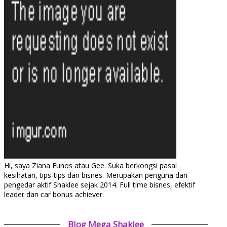
Hi, saya Ziana Eunos atau Gee. Suka berkongsi pasal
kesihatan, tips-tips dan bisnes. Merupakan penguna dan
pengedar aktif Shaklee sejak 2014. Full time bisnes, efektif
leader dan car bonus achiever.
Blog Mega Shaklee